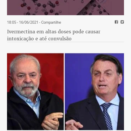
18:05 - 16/06/2021
- Compartilhe
Ivermectina em altas doses pode causar
intoxicação e até convulsão