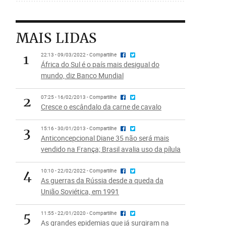
MAIS LIDAS
1
22:13 - 09/03/2022 - Compartilhe
África do Sul é o país mais desigual do
mundo, diz Banco Mundial
2
07:25 - 16/02/2013 - Compartilhe
Cresce o escândalo da carne de cavalo
3
15:16 - 30/01/2013 - Compartilhe
Anticoncepcional Diane 35 não será mais
vendido na França; Brasil avalia uso da pílula
4
10:10 - 22/02/2022 - Compartilhe
As guerras da Rússia desde a queda da
União Soviética, em 1991
5
11:55 - 22/01/2020 - Compartilhe
As grandes epidemias que já surgiram na