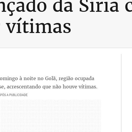
çado da Síria c
 vítimas
domingo à noite no Golã, região ocupada
nse, acrescentando que não houve vítimas.