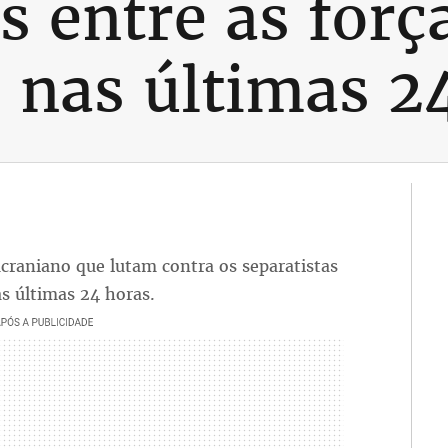
s entre as forç
 nas últimas 2
ucraniano que lutam contra os separatistas
s últimas 24 horas.