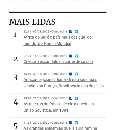
MAIS LIDAS
1
22:13 - 09/03/2022 - Compartilhe
África do Sul é o país mais desigual do
mundo, diz Banco Mundial
2
07:25 - 16/02/2013 - Compartilhe
Cresce o escândalo da carne de cavalo
3
15:16 - 30/01/2013 - Compartilhe
Anticoncepcional Diane 35 não será mais
vendido na França; Brasil avalia uso da pílula
4
10:10 - 22/02/2022 - Compartilhe
As guerras da Rússia desde a queda da
União Soviética, em 1991
5
11:55 - 22/01/2020 - Compartilhe
As grandes epidemias que já surgiram na