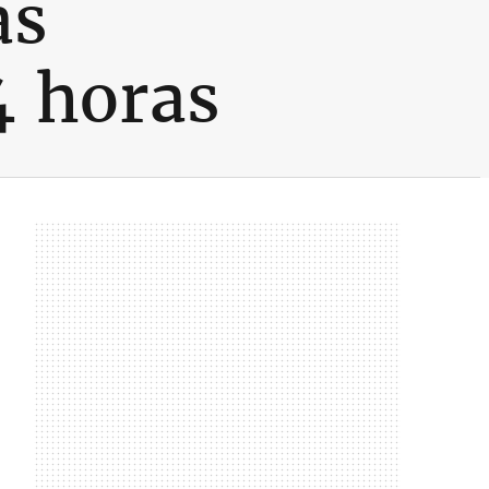
as
4 horas