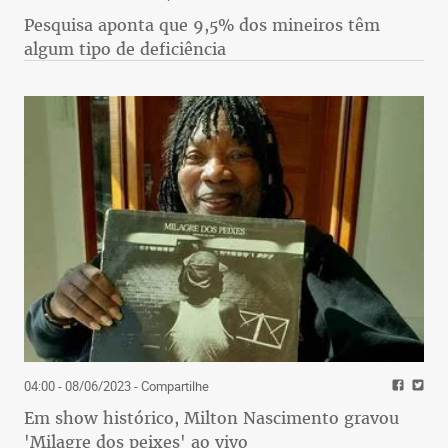
Pesquisa aponta que 9,5% dos mineiros têm
algum tipo de deficiência
04:00 - 08/06/2023
- Compartilhe
Em show histórico, Milton Nascimento gravou
'Milagre dos peixes' ao vivo