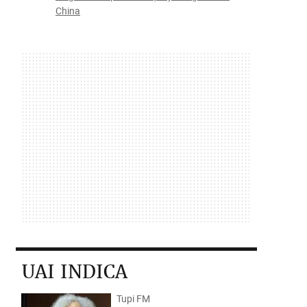
China
UAI INDICA
Tupi FM