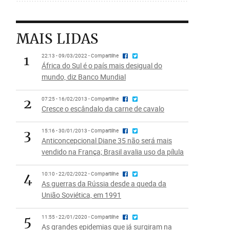
MAIS LIDAS
1
22:13 - 09/03/2022 - Compartilhe
África do Sul é o país mais desigual do
mundo, diz Banco Mundial
2
07:25 - 16/02/2013 - Compartilhe
Cresce o escândalo da carne de cavalo
3
15:16 - 30/01/2013 - Compartilhe
Anticoncepcional Diane 35 não será mais
vendido na França; Brasil avalia uso da pílula
4
10:10 - 22/02/2022 - Compartilhe
As guerras da Rússia desde a queda da
União Soviética, em 1991
5
11:55 - 22/01/2020 - Compartilhe
As grandes epidemias que já surgiram na