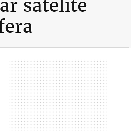
r satélite
fera