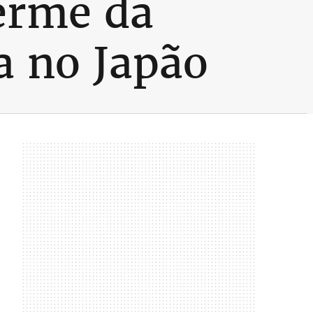
erme da
a no Japão