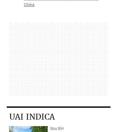
China
UAI INDICA
Sou BH