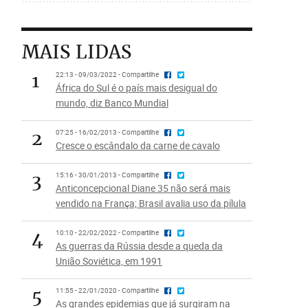
MAIS LIDAS
1
22:13 - 09/03/2022 - Compartilhe
África do Sul é o país mais desigual do
mundo, diz Banco Mundial
2
07:25 - 16/02/2013 - Compartilhe
Cresce o escândalo da carne de cavalo
3
15:16 - 30/01/2013 - Compartilhe
Anticoncepcional Diane 35 não será mais
vendido na França; Brasil avalia uso da pílula
4
10:10 - 22/02/2022 - Compartilhe
As guerras da Rússia desde a queda da
União Soviética, em 1991
5
11:55 - 22/01/2020 - Compartilhe
As grandes epidemias que já surgiram na