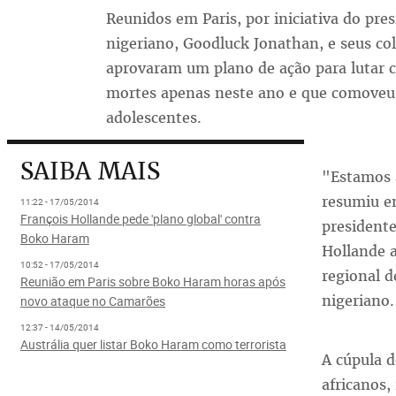
Reunidos em Paris, por iniciativa do pres
nigeriano, Goodluck Jonathan, e seus co
aprovaram um plano de ação para lutar c
mortes apenas neste ano e que comoveu
adolescentes.
SAIBA MAIS
"Estamos 
resumiu e
11:22 - 17/05/2014
François Hollande pede 'plano global' contra
presidente
Boko Haram
Hollande 
10:52 - 17/05/2014
regional d
Reunião em Paris sobre Boko Haram horas após
nigeriano.
novo ataque no Camarões
12:37 - 14/05/2014
Austrália quer listar Boko Haram como terrorista
A cúpula d
africanos,