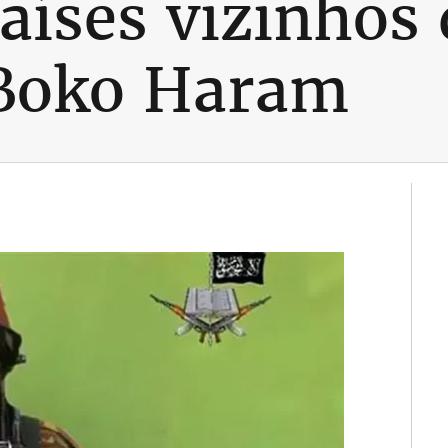
países vizinhos
 Boko Haram