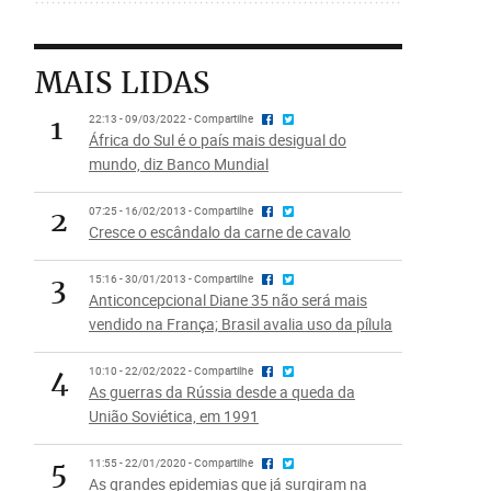
MAIS LIDAS
1
22:13 - 09/03/2022 - Compartilhe
África do Sul é o país mais desigual do
mundo, diz Banco Mundial
2
07:25 - 16/02/2013 - Compartilhe
Cresce o escândalo da carne de cavalo
3
15:16 - 30/01/2013 - Compartilhe
Anticoncepcional Diane 35 não será mais
vendido na França; Brasil avalia uso da pílula
4
10:10 - 22/02/2022 - Compartilhe
As guerras da Rússia desde a queda da
União Soviética, em 1991
5
11:55 - 22/01/2020 - Compartilhe
As grandes epidemias que já surgiram na