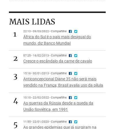
MAIS LIDAS
1
22:13 - 09/03/2022 - Compartilhe
África do Sul é o país mais desigual do
mundo, diz Banco Mundial
2
07:25 - 16/02/2013 - Compartilhe
Cresce o escândalo da carne de cavalo
3
15:16 - 30/01/2013 - Compartilhe
Anticoncepcional Diane 35 não será mais
vendido na França; Brasil avalia uso da pílula
4
10:10 - 22/02/2022 - Compartilhe
As guerras da Rússia desde a queda da
União Soviética, em 1991
5
11:55 - 22/01/2020 - Compartilhe
As grandes epidemias que já surgiram na