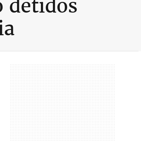
 detidos
ia