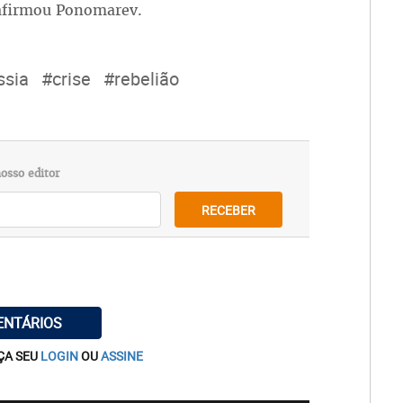
 afirmou Ponomarev.
ssia
#crise
#rebelião
osso editor
RECEBER
ENTÁRIOS
ÇA SEU
LOGIN
OU
ASSINE