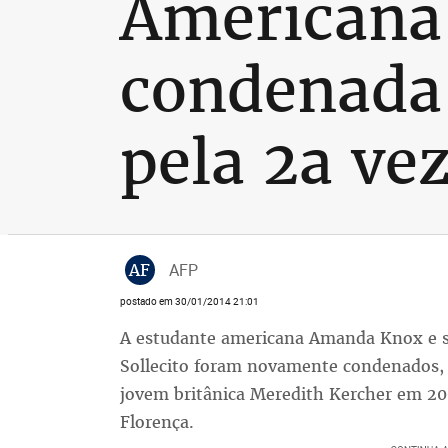
Americana
condenada 
pela 2a ve
AF
AFP
postado em 30/01/2014 21:01
A estudante americana Amanda Knox e s
Sollecito foram novamente condenados, n
jovem britânica Meredith Kercher em 20
Florença.