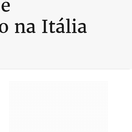
 é
 na Itália