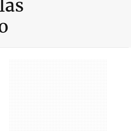
las
o