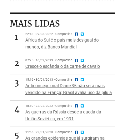
MAIS LIDAS
1
22:13 - 09/03/2022 - Compartilhe
África do Sul é o país mais desigual do
mundo, diz Banco Mundial
2
07:25 - 16/02/2013 - Compartilhe
Cresce o escândalo da carne de cavalo
3
15:16 - 30/01/2013 - Compartilhe
Anticoncepcional Diane 35 não será mais
vendido na França; Brasil avalia uso da pílula
4
10:10 - 22/02/2022 - Compartilhe
As guerras da Rússia desde a queda da
União Soviética, em 1991
5
11:55 - 22/01/2020 - Compartilhe
As grandes epidemias que já surgiram na