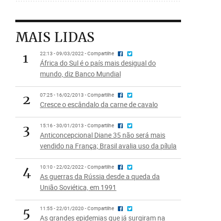
MAIS LIDAS
1
22:13 - 09/03/2022 - Compartilhe
África do Sul é o país mais desigual do
mundo, diz Banco Mundial
2
07:25 - 16/02/2013 - Compartilhe
Cresce o escândalo da carne de cavalo
3
15:16 - 30/01/2013 - Compartilhe
Anticoncepcional Diane 35 não será mais
vendido na França; Brasil avalia uso da pílula
4
10:10 - 22/02/2022 - Compartilhe
As guerras da Rússia desde a queda da
União Soviética, em 1991
5
11:55 - 22/01/2020 - Compartilhe
As grandes epidemias que já surgiram na