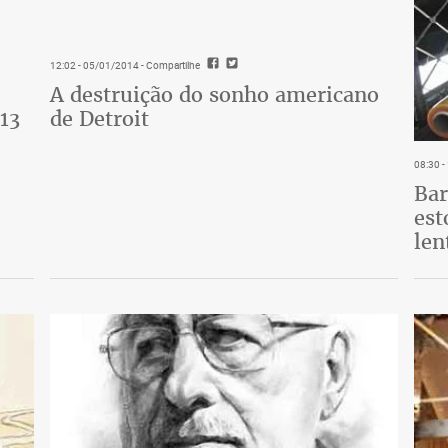
12:02 - 05/01/2014
- Compartilhe
A destruição do sonho americano
13
de Detroit
08:30 
Bar
est
len