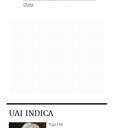
China
UAI INDICA
Tupi FM