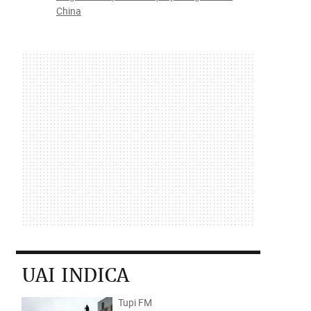
China
UAI INDICA
Tupi FM