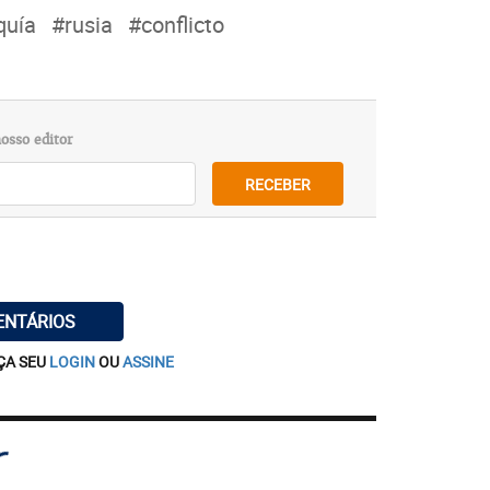
quía
#rusia
#conflicto
osso editor
RECEBER
ENTÁRIOS
ÇA SEU
LOGIN
OU
ASSINE