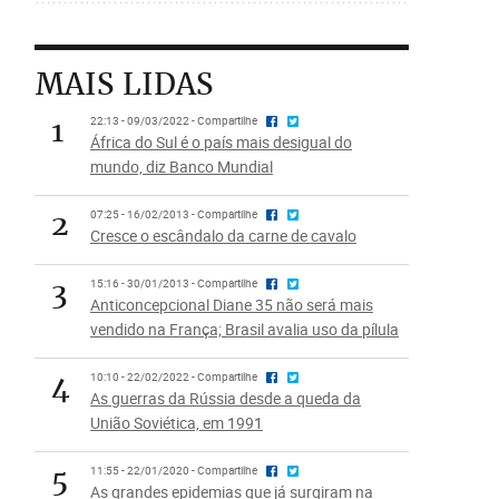
MAIS LIDAS
1
22:13 - 09/03/2022 - Compartilhe
África do Sul é o país mais desigual do
mundo, diz Banco Mundial
2
07:25 - 16/02/2013 - Compartilhe
Cresce o escândalo da carne de cavalo
3
15:16 - 30/01/2013 - Compartilhe
Anticoncepcional Diane 35 não será mais
vendido na França; Brasil avalia uso da pílula
4
10:10 - 22/02/2022 - Compartilhe
As guerras da Rússia desde a queda da
União Soviética, em 1991
5
11:55 - 22/01/2020 - Compartilhe
As grandes epidemias que já surgiram na