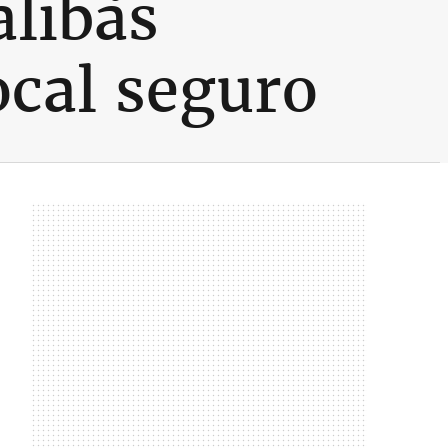
alibãs
ocal seguro