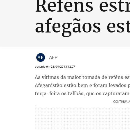
Reféns est
afegãos es
AF
AFP
postado em 23/04/2013 12:07
As vítimas da maior tomada de reféns es
Afeganistão estão bem e foram levados 
terça-feira os talibãs, que os capturara