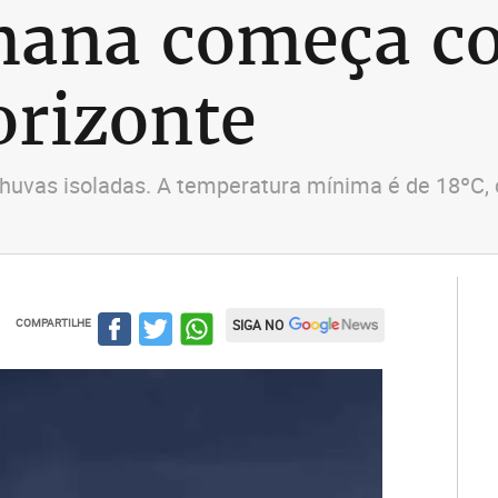
mana começa co
orizonte
vas isoladas. A temperatura mínima é de 18ºC, 
COMPARTILHE
SIGA NO