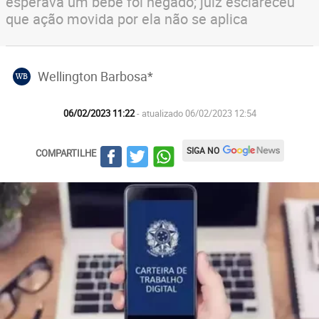
esperava um bebê foi negado; juiz esclareceu
que ação movida por ela não se aplica
Wellington Barbosa*
WB
06/02/2023 11:22
- atualizado 06/02/2023 12:54
SIGA NO
COMPARTILHE