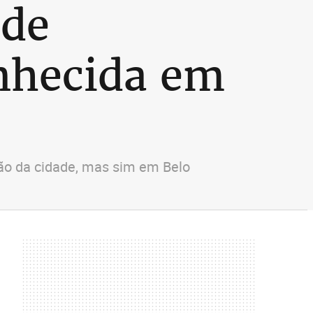
 de
nhecida em
ção da cidade, mas sim em Belo