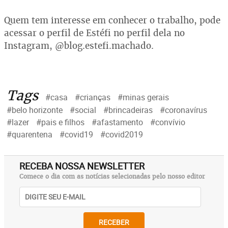
Quem tem interesse em conhecer o trabalho, pode
acessar o perfil de Estéfi no perfil dela no
Instagram, @blog.estefi.machado.
Tags
#casa
#crianças
#minas gerais
#belo horizonte
#social
#brincadeiras
#coronavírus
#lazer
#pais e filhos
#afastamento
#convívio
#quarentena
#covid19
#covid2019
RECEBA NOSSA NEWSLETTER
Comece o dia com as notícias selecionadas pelo nosso editor
RECEBER