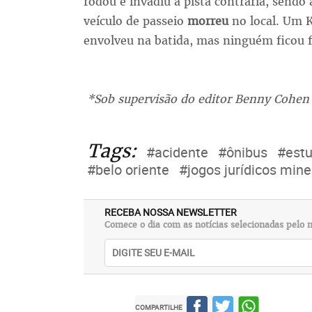
rodou e invadiu a pista contrária, send
veículo de passeio
morreu
no local. Um K
envolveu na batida, mas ninguém ficou f
*Sob supervisão do editor Benny Cohen
Tags:
#acidente
#ônibus
#est
#belo oriente
#jogos jurídicos mine
RECEBA NOSSA NEWSLETTER
Comece o dia com as notícias selecionadas pelo n
COMPARTILHE