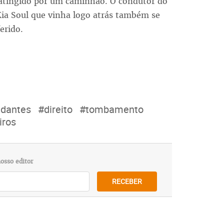
o atingido por um caminhão. O condutor do
ia Soul que vinha logo atrás também se
erido.
udantes
#direito
#tombamento
iros
osso editor
RECEBER