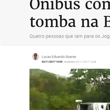
Ônibus com
tomba na B
Quatro pessoas que iam para os Jogo
Lucas Eduardo Soares
02/11/2017 10:35
- atualizado 02/11/2017 14:49