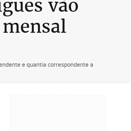
igues vão
o mensal
pendente e quantia correspondente a