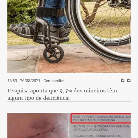
cadeiras e bancos assinados por 13 arquitetos e
designers – são peças funcionais e arrojadas, que
utilizam diversas soluções em aço, permitindo
interação com o público. Após a instalação do
mobiliário, a cargo da Accero e BH Dobra, nove
artistas plásticos irão customizá-los no local. A
Modernos eternos street dá início à programação
da mostra, que tem curadoria e realização local
assinadas por Josette Davis. Já na terça-feira, 25,
inicia-se a quarta edição da exposição, em um
casarão no Bairro Mangabeiras.
16:50 - 26/08/2021
- Compartilhe
Pesquisa aponta que 9,5% dos mineiros têm
algum tipo de deficiência