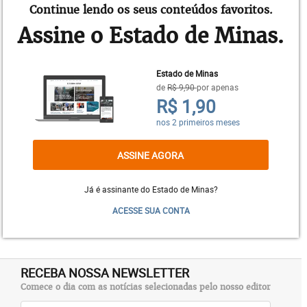
a venda dos bilhetes será destinada às obras de
Continue lendo os seus conteúdos favoritos.
melhorias do Instituto Geriátrico Afonso Pena
Assine o Estado de Minas.
(Igap), mantido pelo Grupo Santa Casa BH . O
restante do valor será aplicado em projetos que
atendem milhares de pacientes da instituição.
Estado de Minas
de
R$ 9,90
por apenas
Cada bilhete da rifa – autorizada pela Secretaria de
R$ 1,90
Acompanhamento Fiscal, Energia e Loteria (Sefel,
do Ministério da Fazenda) – será vendido por R$
nos 2 primeiros meses
50 e dará ao participante cinco chances de
ASSINE AGORA
concorrer ao prêmio. O sorteio será realizado pela
Loteria Federal em 20 de novembro. Para adquirir
Já é assinante do Estado de Minas?
os bilhetes, os interessados podem procurar o setor
de Captação de Recursos da Santa Casa BH (Rua
ACESSE SUA CONTA
Álvares Maciel, 611, Santa Efigênia).Mais
informações: (31) 3238-8621 ou pelo site
santacasabh.org.br.
RECEBA NOSSA NEWSLETTER
Comece o dia com as notícias selecionadas pelo nosso editor