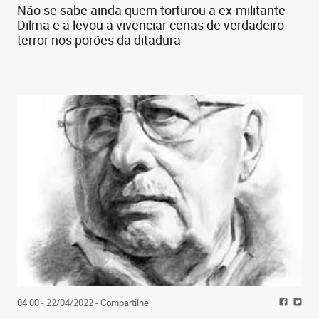
Não se sabe ainda quem torturou a ex-militante
bacana da equipe – que tem, entre outros, o
Dilma e a levou a vivenciar cenas de verdadeiro
estilista Fernando Silva e a turma do showroom
terror nos porões da ditadura
coordenada pelo André Luiz Rocha. Claro que conta
também, no assunto, a experiência da proprietária
Rejane Diniz – uma das figuras mais estimadas da
nossa moda.
04:00 - 22/04/2022
- Compartilhe