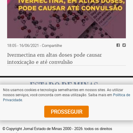
exposição, que em 2019 contará com 26 ambientes
assinados por profissionais.
lll
A Modernos eternos tem características muito
18:05 - 16/06/2021
- Compartilhe
próprias: tudo
Ivermectina em altas doses pode causar
está à venda, desde os móveis, objetos e arte até o
intoxicação e até convulsão
talento dos profissionais que projetam seus
ambientes. E também é sustentável em todos os
sentidos – inclusive ao dispensar
reformas e construções, privilegiando as
Nós usamos cookies e tecnologia semelhantes em nossos sites. Ao utilizar
produções – simples
nossos serviços, você concorda com essa utilização. Saiba mais em
Política de
Privacidade
.
e sofisticadas montagens –, que se tornam vitrines
Assine
da
PROSSEGUIR
decoração mais atual do mundo.
© Copyright Jornal Estado de Minas 2000 - 2026. todos os direitos