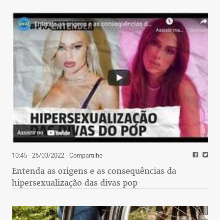
Na onda da valorização do que é local com pegada
cosmopolita, os cremes Mandacaru, criados pela
L’Occitane au Brèsil, viraram sucesso. Além de
requisitado pela rede em outros países, foi lançado
agora até em frascos para viagens – menores.
Dizem que na pele ressecada pelo frio, o extrato da
plantinha do agreste faz milagres.
MODERNOS ETERNOS
começa hoje
10:45 - 26/03/2022
- Compartilhe
A programação da Modernos Eternos vem com
Entenda as origens e as consequências da
uma novidade para as ruas da capital: a ação
hipersexualização das divas pop
Street em Belo Horizonte. Em parceria com a
ArcelorMittal, uma intervenção urbana promete
tomar conta da Praça do Papa, com a exposição de