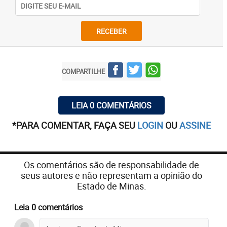
UMA
retificação
RECEBER
A reportagem sobre a promoção da AMR de mesas
de chá publicada neste caderno na semana passada
teve um pequeno engano. A bonita mesa montada
COMPARTILHE
em homenagem a Nossa Senhora Aparecida foi
criada por Christiane Valente, e não como foi
identificada. Christiane é das mais constantes
LEIA 0 COMENTÁRIOS
madrinhas da tarde beneficente.
*PARA COMENTAR, FAÇA SEU
LOGIN
OU
ASSINE
Os comentários são de responsabilidade de
seus autores e não representam a opinião do
Estado de Minas.
Leia 0 comentários