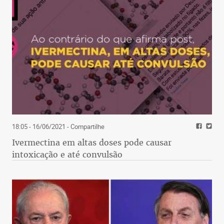
18:05 - 16/06/2021
- Compartilhe
Ivermectina em altas doses pode causar
intoxicação e até convulsão