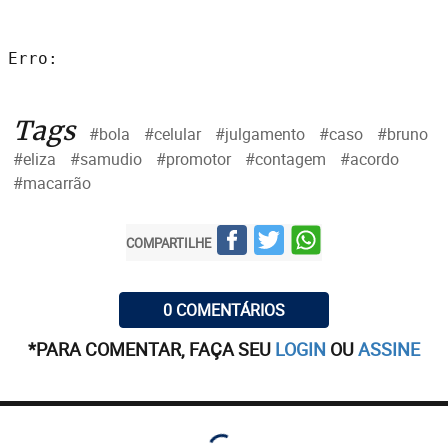
Erro: 
Tags
#bola
#celular
#julgamento
#caso
#bruno
#eliza
#samudio
#promotor
#contagem
#acordo
#macarrão
COMPARTILHE
0 COMENTÁRIOS
*PARA COMENTAR, FAÇA SEU
LOGIN
OU
ASSINE