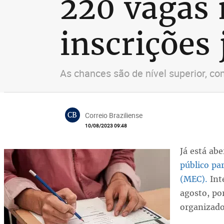
220 vagas 
inscrições 
As chances são de nível superior, co
CB
Correio Braziliense
10/08/2023 09:48
Já está ab
público pa
(MEC).
Int
agosto, po
organizado