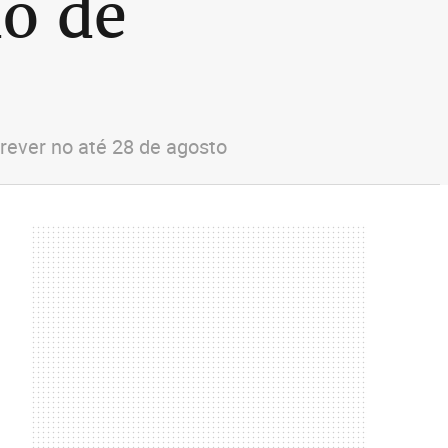
o de
crever no até 28 de agosto