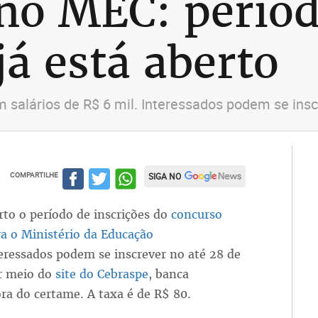
no MEC: períod
já está aberto
m salários de R$ 6 mil. Interessados podem se ins
COMPARTILHE
SIGA NO
erto o período de inscrições do
concurso
ra o Ministério da Educação
eressados podem se inscrever no até 28 de
r meio do
site do Cebraspe
, banca
ra do certame. A taxa é de R$ 80.