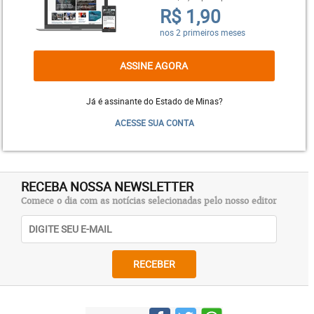
R$ 1,90
nos 2 primeiros meses
ASSINE AGORA
Já é assinante do Estado de Minas?
ACESSE SUA CONTA
Sílvio diz que o rochedão, batizado por conta do
sobrenome da família, leva arroz, feijão, ovo, carne
RECEBA NOSSA NEWSLETTER
e pode ter fritas e espaguete. “Muita gente nos
Comece o dia com as notícias selecionadas pelo nosso editor
imitou, tem até disputa pela patente. Mas o nosso
continua único”, garante. As porções individuais
custam R$ 17,70 (macarrão), R$ 21 (rochedão
RECEBER
comum) e R$ 25,50 (rochedão especial).
O tira-gosto mais servido no Mercado Central –