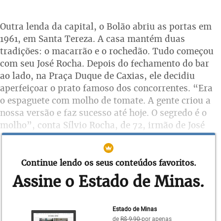
Outra lenda da capital, o Bolão abriu as portas em
1961, em Santa Tereza. A casa mantém duas
tradições: o macarrão e o rochedão. Tudo começou
com seu José Rocha. Depois do fechamento do bar
ao lado, na Praça Duque de Caxias, ele decidiu
aperfeiçoar o prato famoso dos concorrentes. “Era
o espaguete com molho de tomate. A gente criou a
nossa versão e faz sucesso até hoje. O segredo é o
molho”, conta Sílvio Rocha, de 72, irmão de José
Maria, o Bolão, afastado dos negócios por
problemas de saúde.
Continue lendo os seus conteúdos favoritos.
Assine o Estado de Minas.
Estado de Minas
de
R$ 9,90
por apenas