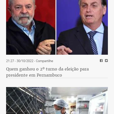
TROPEIRÃO DO MINEIRÃO
Tropeiro do 13. Av. Olímpio
Mourão Filho, 190, Planalto.
(31) 3495-4549. De segunda a sexta, das 11h às
14h30; sábado
e feriado, das 11h às 15h.
21:27 - 30/10/2022
- Compartilhe
Quem ganhou o 2º turno da eleição para
BOLINHO DE FEIJÃO
presidente em Pernambuco
À venda nos arredores do
Estádio Independência nos dias de jogo. Aceitam-
se encomendas. Informações: Marcos,
(31) 3455-0738 e 98819-5991;
e Márcio, (31) 3452-5008.
MACARRÃO E ROCHEDÃO