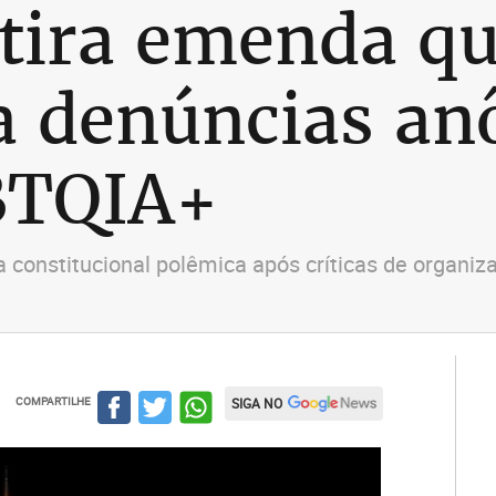
tira emenda q
a denúncias a
BTQIA+
onstitucional polêmica após críticas de organiza
COMPARTILHE
SIGA NO