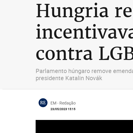
Hungria re
incentivav
contra LG
Parlamento húngaro remove emenda c
presidente Katalin Novák
RE
EM - Redação
23/05/2023 15:15