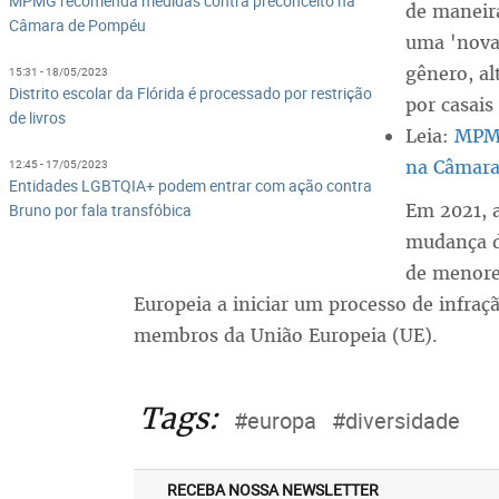
MPMG recomenda medidas contra preconceito na
de maneira
Câmara de Pompéu
uma 'nova 
gênero, al
15:31 - 18/05/2023
Distrito escolar da Flórida é processado por restrição
por casais
de livros
Leia:
MPMG
na Câmar
12:45 - 17/05/2023
Entidades LGBTQIA+ podem entrar com ação contra
Em 2021, a
Bruno por fala transfóbica
mudança d
de menores
Europeia a iniciar um processo de infraçã
membros da União Europeia (UE).
Tags:
#europa
#diversidade
RECEBA NOSSA NEWSLETTER