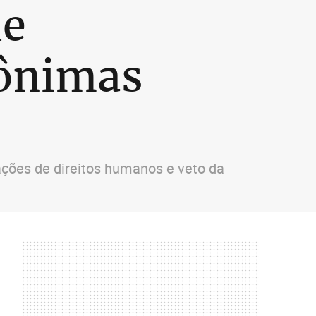
ue
nônimas
ções de direitos humanos e veto da