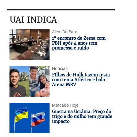
UAI INDICA
Além Do Fato
1º encontro de Zema com
PBH após 4 anos tem
promessa e ruído
Notícias
Filhos de Hulk fazem festa
com tema Atlético e bolo
Arena MRV
Mercado Hoje
Guerra na Ucrânia: Preço do
trigo e do milho tem grande
impacto