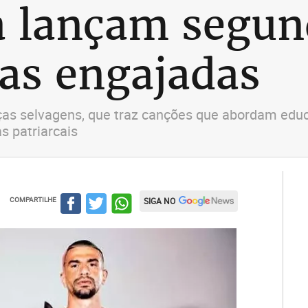
ia lançam segu
as engajadas
s selvagens, que traz canções que abordam educaç
s patriarcais
COMPARTILHE
SIGA NO