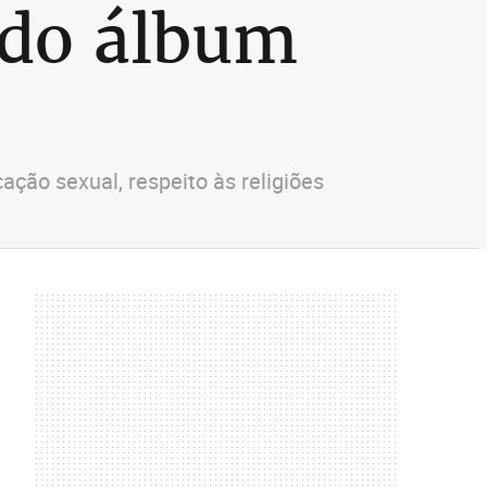
ndo álbum
ão sexual, respeito às religiões