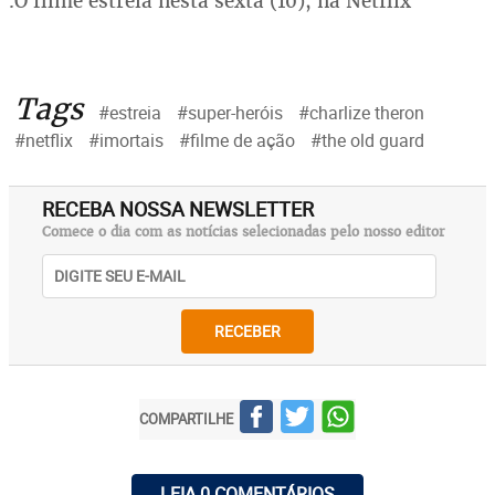
.O filme estreia nesta sexta (10), na Netflix
Tags
#estreia
#super-heróis
#charlize theron
#netflix
#imortais
#filme de ação
#the old guard
RECEBA NOSSA NEWSLETTER
Comece o dia com as notícias selecionadas pelo nosso editor
RECEBER
COMPARTILHE
LEIA 0 COMENTÁRIOS