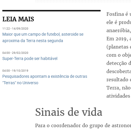
Fosfina é 
LEIA MAIS
ele é pro
11:22 - 14/09/2020
anaeróbia,
Maior que um campo de futebol, asteroide se
Em 2019, 
aproxima da Terra nesta segunda
(planetas 
04:00 - 29/02/2020
com o obje
Super-Terra pode ser habitável
detecção d
descobert
04:00 - 19/10/2019
Pesquisadores apontam a existência de outras
resultado 
"Terras" no Universo
Terra, não
atividade
Sinais de vida
Para o coordenador do grupo de astron