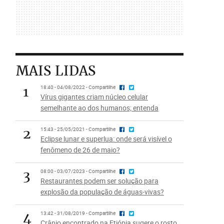
MAIS LIDAS
1
18:40 - 04/08/2022 - Compartilhe
Vírus gigantes criam núcleo celular
semelhante ao dos humanos; entenda
2
15:43 - 25/05/2021 - Compartilhe
Eclipse lunar e superlua: onde será visível o
fenômeno de 26 de maio?
3
08:00 - 03/07/2023 - Compartilhe
Restaurantes podem ser solução para
explosão da população de águas-vivas?
4
13:42 - 31/08/2019 - Compartilhe
Crânio encontrado na Etiópia sugere o rosto