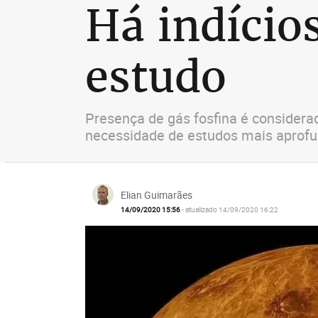
Há indício
estudo
Presença de gás fosfina é considera
necessidade de estudos mais aprof
Elian Guimarães
14/09/2020 15:56
- atualizado 14/09/2020 16:22