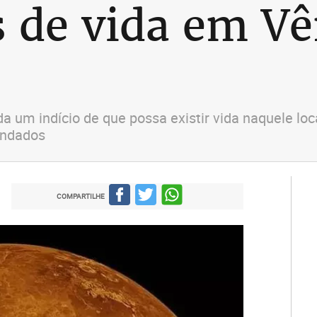
s de vida em Vê
da um indício de que possa existir vida naquele l
undados
COMPARTILHE