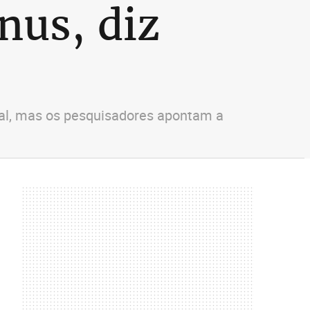
nus, diz
ocal, mas os pesquisadores apontam a