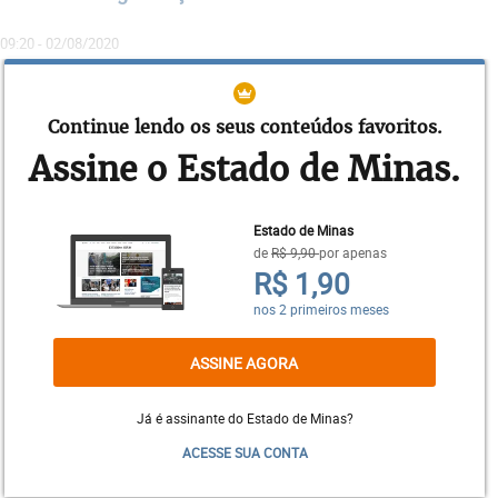
09:20 - 02/08/2020
Empreendedorismo e indicações para o alcance de
maior sucesso nas empresas
Continue lendo os seus conteúdos favoritos.
06:00 - 26/07/2020
Assine o Estado de Minas.
Superar as aspirações dos clientes, a verdadeira
finalidade das empresas
Estado de Minas
de
R$ 9,90
por apenas
Esta resposta seria mais fácil se não houvessem
R$ 1,90
mudanças tão marcantes e constantes por parte
nos 2 primeiros meses
dos clientes, em um mercado em que gerações
atuais ficam mais exigentes e chegam nele novas
ASSINE AGORA
gerações
de jovens, acompanhados de
inovações
digitais
, e um novo perfil totalmente novo de
Já é assinante do Estado de Minas?
consumo
.
ACESSE SUA CONTA
As pessoas compram o que percebem nos produtos.