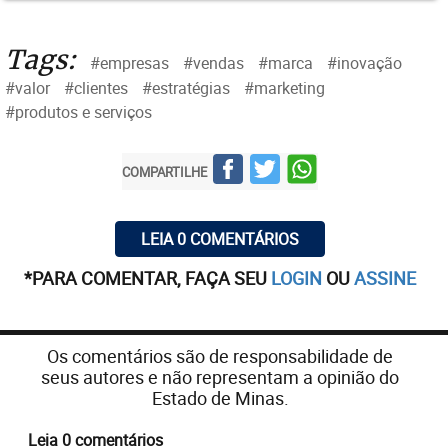
Elas
comprarão
preferencialmente daquelas
empresas que lhes oferecem maior valor final.
Tags:
#empresas
#vendas
#marca
#inovação
Todo produto ou serviço precisa ser muito mais do
#valor
#clientes
#estratégias
#marketing
que aquilo que representa materialmente.
#produtos e serviços
COMPARTILHE
LEIA 0 COMENTÁRIOS
*PARA COMENTAR, FAÇA SEU
LOGIN
OU
ASSINE
Os comentários são de responsabilidade de
seus autores e não representam a opinião do
Estado de Minas.
Leia 0 comentários