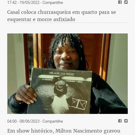
de mercadorias e de determinação de padrões,
17:42 - 19/05/2022
- Compartilhe
cores, modelos e especialmente as metodologias de
Casal coloca churrasqueira em quarto para se
relacionamento, vendas e
pós-vendas
.
esquentar e morre asfixiado
Todos os profissionais de uma organização devem
ser preparados para direta ou indiretamente,
proporcionar
benefícios reais
ao público-alvo.
Será vencedora no mercado a empresa que souber
identificar o que significa valor para os seus
clientes e, tiver a sabedoria de associar esses
valores aos produtos e serviços que oferece.
Sua empresa está realmente oferecendo valor aos
seus clientes?
04:00 - 08/06/2023
- Compartilhe
Em show histórico, Milton Nascimento gravou