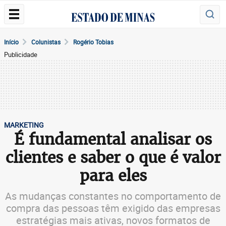
Início
Colunistas
Rogério Tobias
Publicidade
MARKETING
É fundamental analisar os
clientes e saber o que é valor
para eles
As mudanças constantes no comportamento de
compra das pessoas têm exigido das empresas
estratégias mais ativas, novos formatos de