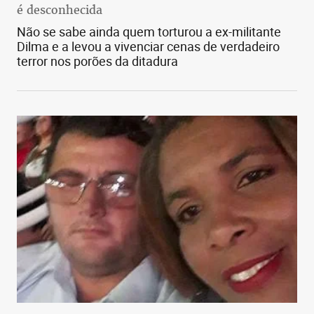
compra.
é desconhecida
Não se sabe ainda quem torturou a ex-militante
Dilma e a levou a vivenciar cenas de verdadeiro
terror nos porões da ditadura
Muitas
organizações
buscam analisar que uso final
os clientes dão aos produtos adquiridos. Isso pode
facilitar muito o processo de comunicação, de
oferecimento de soluções, de definição de estoques