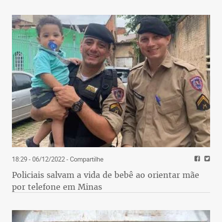
A cara da nova direita é de um comentarista de
televisão. Zemmour é o mais influente polemista
francês da atualidade e nessa semana criou pegou
um rifle numa feira de produtos de segurança
pública e o apontou para jornalistas que o
acompanhavam. Dizia rindo que “recuassem”.
Suficiente para que diferentes interpretações o
beneficiassem quando o vídeo viralizou.
18:29 - 06/12/2022
- Compartilhe
Policiais salvam a vida de bebê ao orientar mãe
por telefone em Minas