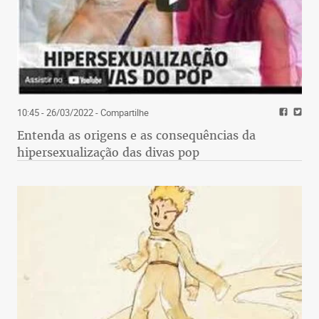
10:45 - 26/03/2022
- Compartilhe
Entenda as origens e as consequências da
hipersexualização das divas pop
Zemmour é muito mais presidenciável, por assim
dizer. E é uma página em branco em termos de
economia e a burrice econômica ajuda muito aos
candidatos de extrema direita pelo mundo. Direita
em política é rede social, identidade, costume e
discurso nacionalista. Ironia da história:
poderíamos ser uma França Antártica, a colônia
que franceses e índios da Guanabara tentaram