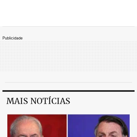
"O mapa da desindustrialização
e da inviabilidade de atividades
econômicas tradicionais
Publicidade
corresponde ao mapa dos votos
que Marine Le Pen recebe nas
eleições nacionais francesas
desde quando passou a
concorrer em 2012"
MAIS NOTÍCIAS
A destruição da política partidária francesa cobra
um preço. Um cenário muito diferente do da