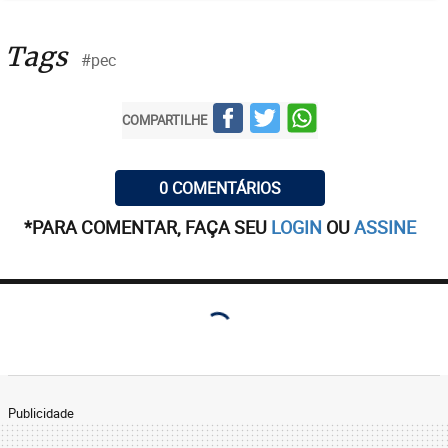
militares, a redução dos gastos em uma década cai
para cerca de R$ 600 bilhões. Sem força suficiente
Tags
#pec
para aprovar sua proposta na íntegra, o Planalto
corre o risco de ver mais mudanças na PEC com a
possibilidade de corte ainda maior na meta de
COMPARTILHE
economia, que fica cada vez mais distante do R$ 1,1
trilhão previsto pelo ministro Paulo Guedes.
0 COMENTÁRIOS
*PARA COMENTAR, FAÇA SEU
LOGIN
OU
ASSINE
Publicidade