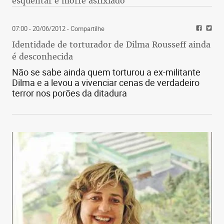
esquentar e morre asfixiado
Mineiro premiado
07:00 - 20/06/2012
- Compartilhe
Um mineiro de Belo Horizonte foi o vencedor do
Identidade de torturador de Dilma Rousseff ainda
Emmy em Tecnologia e Engenharia este ano. O
é desconhecida
engenheiro eletrônico Ciro Noronha, diretor da
Não se sabe ainda quem torturou a ex-militante
Cobalt Digital, recebeu a premiação no domingo,
Dilma e a levou a vivenciar cenas de verdadeiro
em Las Vegas. O prêmio foi concedido pelo
terror nos porões da ditadura
desenvolvimento de tecnologia para uso da
internet para transmissão de TV com alta
qualidade, batizada de RIST na sigla em inglês, e
desenvolvida por Noronha.