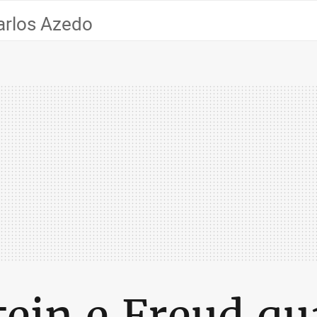
arlos Azedo
tein e Freud q