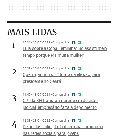
MAIS LIDAS
1
15:36 - 25/07/2023 - Compartilhe
Lula sobre a Copa Feminina: 'Só assisti meio
tempo porque era muita mulher'
2
20:23 - 30/10/2022 - Compartilhe
Quem ganhou o 2º turno da eleição para
presidente no Ceará
3
11:49 - 13/07/2021 - Compartilhe
CPI da BHTrans: amparado em decisão
judicial, empresário falta a depoimento
4
12:38 - 23/04/2022 - Compartilhe
De óculos Juliet, Lula direciona campanha
nas redes sociais para jovens