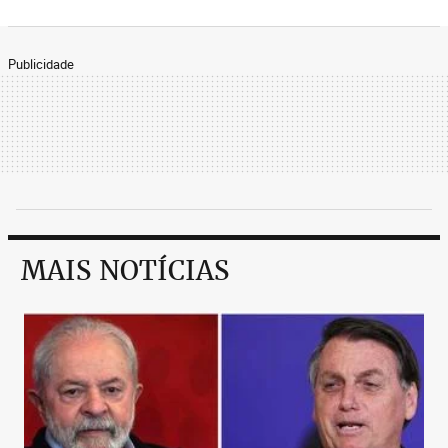
meios sujos como vc , se a divida do cruzeiro é
impagavel o que dizer da divida do atletico onde
é muito maior e ha atrasos de imagemla sim
Publicidade
embora vcs tentam a todo custo esconder, a
torcida do cruzeiro simplesmente te odeia e a
unica xacota aqui é vc sua franga velha
MAIS NOTÍCIAS