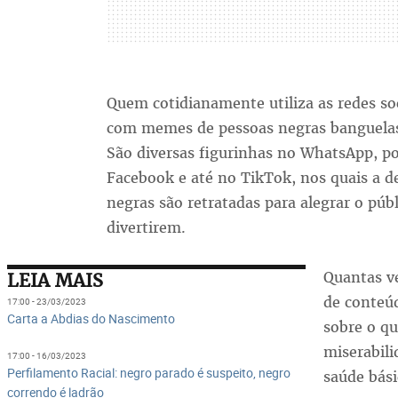
Quem cotidianamente utiliza as redes so
com memes de pessoas negras banguelas
São diversas figurinhas no WhatsApp, po
Facebook e até no TikTok, nos quais a d
negras são retratadas para alegrar o púb
divertirem.
Quantas ve
LEIA MAIS
de conteú
17:00 - 23/03/2023
Carta a Abdias do Nascimento
sobre o qu
miserabili
17:00 - 16/03/2023
Perfilamento Racial: negro parado é suspeito, negro
saúde bási
correndo é ladrão