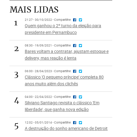
MAIS LIDAS
1
21:27 - 30/10/2022 - Compartilhe
Quem ganhou o 2º turno da eleição para
presidente em Pernambuco
2
08:30 - 19/09/2021 - Compartilhe
Bares voltam a contratar, ajustam estoque e
delivery, mas reação é lenta
3
06:00 - 28/04/2023 - Compartilhe
Clássico 'O pequeno príncipe' completa 80
anos muito além dos clichês
4
04:00 - 22/04/2022 - Compartilhe
Silviano Santiago revisita o clássico 'Em
liberdade', que ganha nova edição
5
12:02 - 05/01/2014 - Compartilhe
A destruição do sonho americano de Detroit