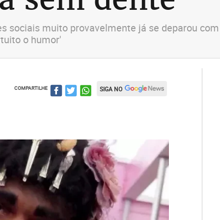
des sociais muito provavelmente já se deparou c
tuito o humor'
COMPARTILHE
SIGA NO