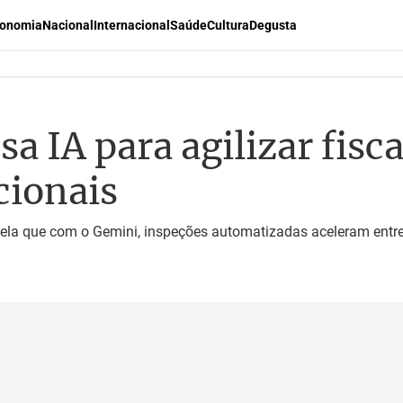
onomia
Nacional
Internacional
Saúde
Cultura
Degusta
sa IA para agilizar fisc
cionais
vela que com o Gemini, inspeções automatizadas aceleram entr