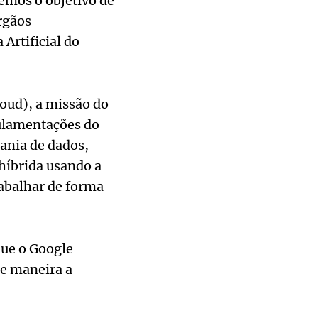
emos o objetivo de
rgãos
Artificial do
oud), a missão do
gulamentações do
rania de dados,
híbrida usando a
abalhar de forma
que o Google
de maneira a