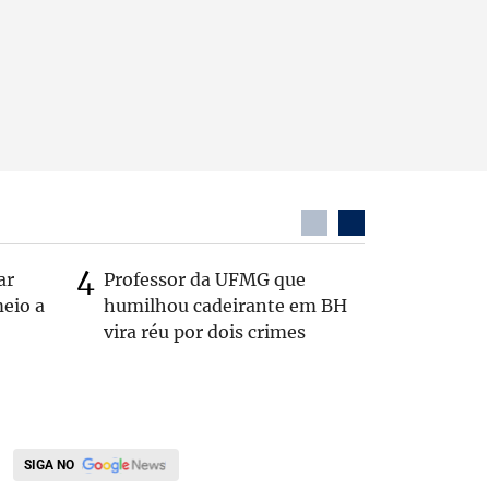
ar
Professor da UFMG que
Casal é 
eio a
humilhou cadeirante em BH
com o c
vira réu por dois crimes
em rodo
SIGA NO