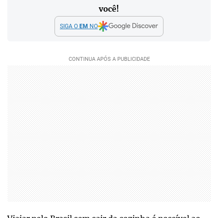
você!
SIGA O
EM
NO