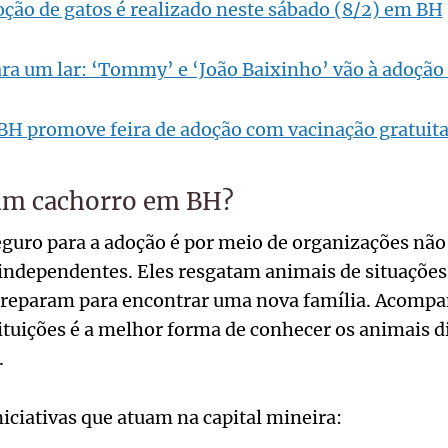
ção de gatos é realizado neste sábado (8/2) em BH
ra um lar: ‘Tommy’ e ‘João Baixinho’ vão à adoção
BH promove feira de adoção com vacinação gratuita
um cachorro em BH?
guro para a adoção é por meio de organizações nã
independentes. Eles resgatam animais de situações
 preparam para encontrar uma nova família. Acompa
tituições é a melhor forma de conhecer os animais d
.
iciativas que atuam na capital mineira: