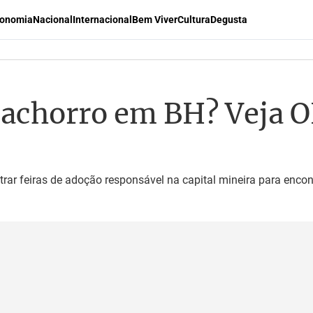
onomia
Nacional
Internacional
Bem Viver
Cultura
Degusta
achorro em BH? Veja ON
rar feiras de adoção responsável na capital mineira para encon