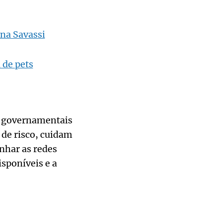
 na Savassi
 de pets
o governamentais
 de risco, cuidam
nhar as redes
isponíveis e a