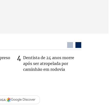
preso
Dentista de 24 anos morre
Itaú é al
após ser atropelada por
por falh
caminhão em rodovia
interior
SIGA