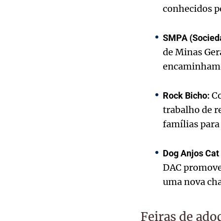
conhecidos p
SMPA (Socieda
de Minas Gera
encaminhamen
Co
Rock Bicho:
trabalho de r
famílias para
Dog Anjos Cat
DAC promove 
uma nova cha
Feiras de ado