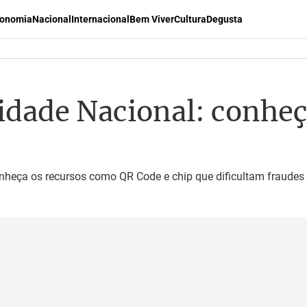
onomia
Nacional
Internacional
Bem Viver
Cultura
Degusta
tidade Nacional: conheç
nheça os recursos como QR Code e chip que dificultam fraudes