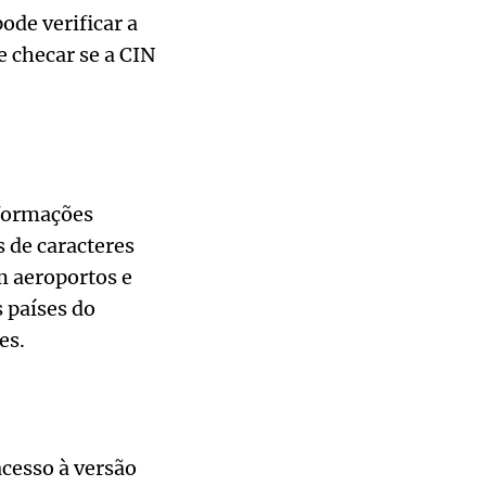
de verificar a
 checar se a CIN
nformações
 de caracteres
m aeroportos e
s países do
es.
cesso à versão