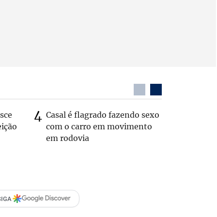
sce
Casal é flagrado fazendo sexo
Zema sug
eição
com o carro em movimento
substitui
em rodovia
SIGA