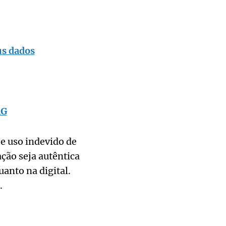
us dados
RG
 e uso indevido de
ção seja autêntica
uanto na digital.
.