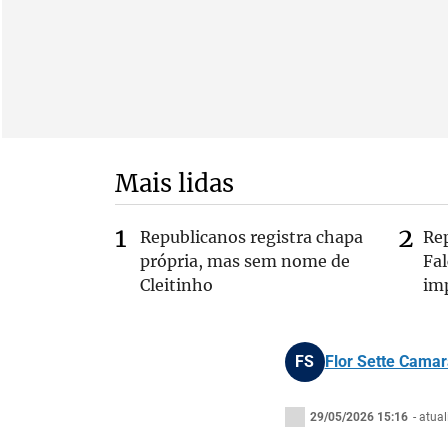
Mais lidas
Republicanos registra chapa
Re
própria, mas sem nome de
Fa
Cleitinho
im
FS
Flor Sette Camar
29/05/2026 15:16
- atua