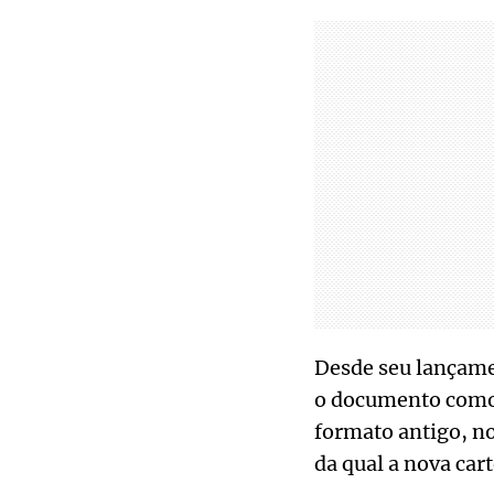
Desde seu lançame
o documento como 
formato antigo, no
da qual a nova car