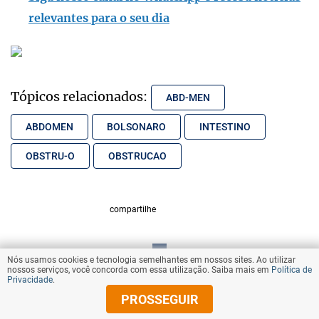
relevantes para o seu dia
Tópicos relacionados:
ABD-MEN
ABDOMEN
BOLSONARO
INTESTINO
OBSTRU-O
OBSTRUCAO
compartilhe
Nós usamos cookies e tecnologia semelhantes em nossos sites. Ao utilizar
VOLTAR AO TOPO
nossos serviços, você concorda com essa utilização. Saiba mais em
Política de
Privacidade
.
PROSSEGUIR
© Copyright 2025 Diários Associados
Todos os direitos reservados.