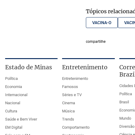
Tópicos relaciona
VACINA-O
VACI
compartilhe
Estado de Minas
Entretenimento
Corre
Brazi
Política
Entretenimento
Cidades 
Economia
Famosos
Política
Internacional
Séries e TV
Brasil
Nacional
Cinema
Economi
Cultura
Música
Mundo
Saúde e Bem Viver
Trends
Diversão 
EM Digital
Comportamento
Ciência 