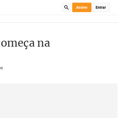
Assine
Entrar
 começa na
os