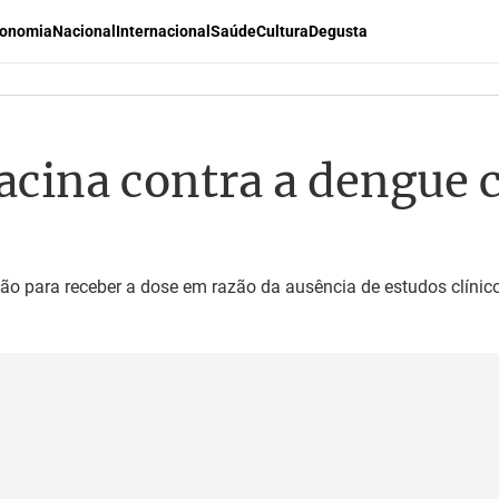
onomia
Nacional
Internacional
Saúde
Cultura
Degusta
vacina contra a dengue
o para receber a dose em razão da ausência de estudos clínic