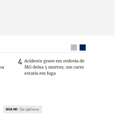
Acidente grave em rodovia de
Bolão de
na
MG deixa 5 mortos; um carro
Mega ac
estaria em fuga
mineiros
SIGA NO