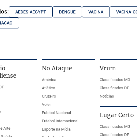
dos:
AEDES-AEGYPT
DENGUE
VACINA
VACINA-C
NACAO
io
No Ataque
Vrum
liense
América
Classificados MG
DF
Atlético
Classificados DF
Cruzeiro
Notícias
Vôlei
a
Futebol Nacional
Lugar Certo
Futebol Internacional
Classificados MG
e Arte
Esporte na Mídia
Classificados DF
e Saúde