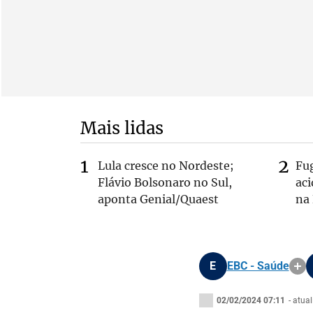
Mais lidas
Lula cresce no Nordeste;
Fug
Flávio Bolsonaro no Sul,
ac
aponta Genial/Quaest
na
E
EBC - Saúde
02/02/2024 07:11
- atua