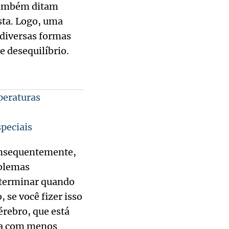
 também ditam
sta. Logo, uma
 diversas formas
 desequilíbrio.
peraturas
peciais
Consequentemente,
oblemas
eterminar quando
se você fizer isso
érebro, que está
ida com menos