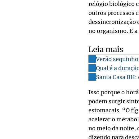
relógio biológico
outros processos e
dessincronização 
no organismo. E a 
Leia mais
Verão sequinho!
Qual é a duraçã
Santa Casa BH: 
Isso porque o hor
podem surgir sint
estomacais. “O fí
acelerar o metabol
no meio da noite, 
dizendo para desc