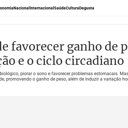
onomia
Nacional
Internacional
Saúde
Cultura
Degusta
de favorecer ganho de p
ão e o ciclo circadiano
biológico, piorar o sono e favorecer problemas estomacais. Ma
de, promovendo o ganho de peso, além de induzir a variação h