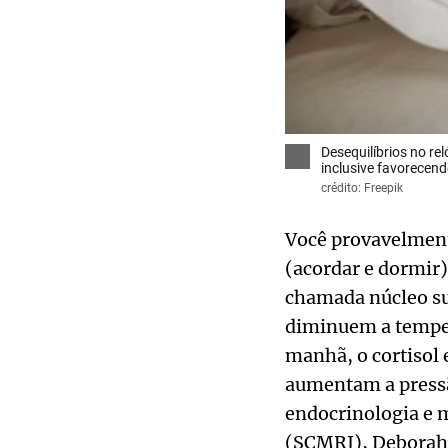
Desequilíbrios no r
inclusive favorecen
crédito: Freepik
Você provavelmente
(acordar e dormir)
chamada núcleo su
diminuem a tempera
manhã, o cortisol 
aumentam a pressã
endocrinologia e m
(SCMRJ), Deborah