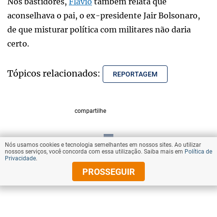
Nos bastidores,
Flávio
também relata que
aconselhava o pai, o ex-presidente Jair Bolsonaro,
de que misturar política com militares não daria
certo.
Tópicos relacionados:
REPORTAGEM
compartilhe
Nós usamos cookies e tecnologia semelhantes em nossos sites. Ao utilizar
VOLTAR AO TOPO
nossos serviços, você concorda com essa utilização. Saiba mais em
Política de
Privacidade
.
PROSSEGUIR
© Copyright 2026 Diários Associados
Todos os direitos reservados.