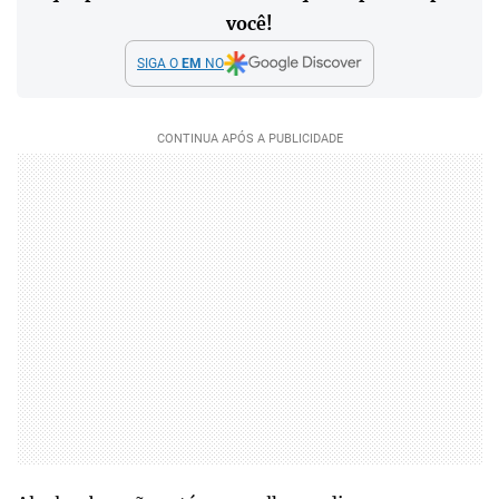
você!
SIGA O
EM
NO