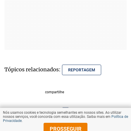
Tópicos relacionados:
REPORTAGEM
compartilhe
Nós usamos cookies e tecnologia semelhantes em nossos sites. Ao utilizar
VOLTAR AO TOPO
nossos serviços, você concorda com essa utilização. Saiba mais em
Política de
Privacidade
.
PROSSEGUIR
© Copyright 2026 Diários Associados