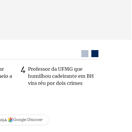
ar
Professor da UFMG que
Casal é 
eio a
humilhou cadeirante em BH
com o c
vira réu por dois crimes
em rodo
SIGA