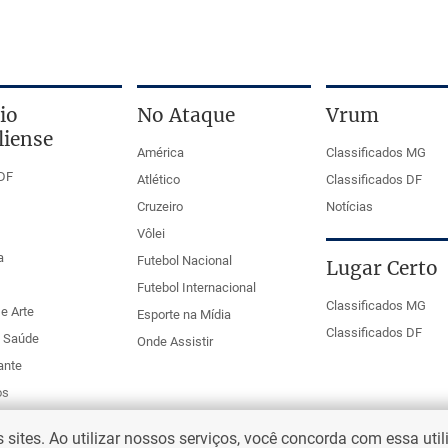
io
No Ataque
Vrum
liense
América
Classificados MG
DF
Atlético
Classificados DF
Cruzeiro
Notícias
Vôlei
a
Futebol Nacional
Lugar Certo
Futebol Internacional
Classificados MG
e Arte
Esporte na Mídia
Classificados DF
e Saúde
Onde Assistir
ante
os
ites. Ao utilizar nossos serviços, você concorda com essa uti