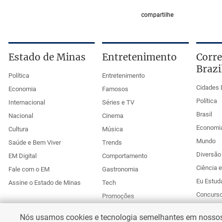
compartilhe
Estado de Minas
Entretenimento
Corre
Brazi
Política
Entretenimento
Cidades 
Economia
Famosos
Política
Internacional
Séries e TV
Brasil
Nacional
Cinema
Economi
Cultura
Música
Mundo
Saúde e Bem Viver
Trends
Diversão 
EM Digital
Comportamento
Ciência 
Fale com o EM
Gastronomia
Eu Estud
Assine o Estado de Minas
Tech
Concurs
Promoções
Esportes
Anuncie no Uai
Nós usamos cookies e tecnologia semelhantes em nossos s