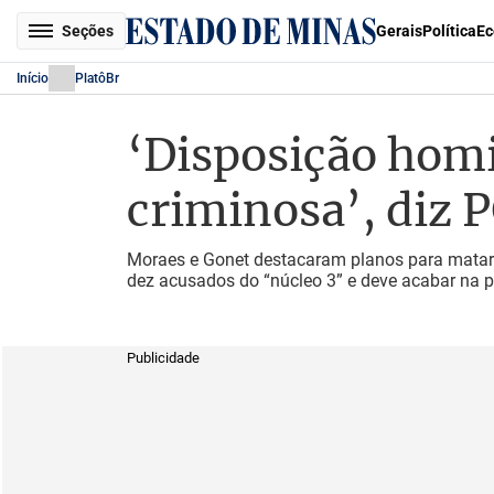
Seções
Gerais
Política
Ec
Início
PlatôBr
‘Disposição homi
criminosa’, diz P
Moraes e Gonet destacaram planos para matar 
dez acusados do “núcleo 3” e deve acabar na
Publicidade