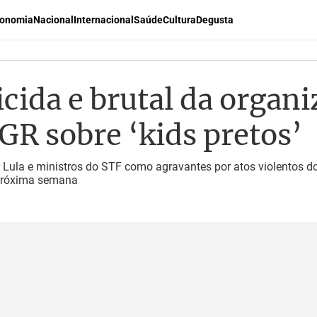
onomia
Nacional
Internacional
Saúde
Cultura
Degusta
cida e brutal da organ
GR sobre ‘kids pretos’
Lula e ministros do STF como agravantes por atos violentos d
 próxima semana