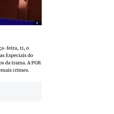
x
-feira, 11, o
as Especiais do
os da trama. A PGR
emais crimes.