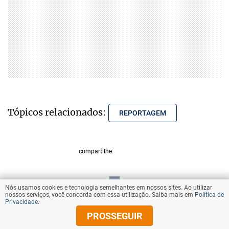
Tópicos relacionados:
REPORTAGEM
compartilhe
Nós usamos cookies e tecnologia semelhantes em nossos sites. Ao utilizar
VOLTAR AO TOPO
nossos serviços, você concorda com essa utilização. Saiba mais em
Política de
Privacidade
.
PROSSEGUIR
© Copyright 2025 Diários Associados
Todos os direitos reservados.