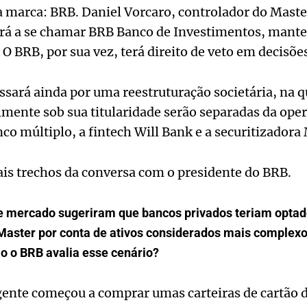
 marca: BRB. Daniel Vorcaro, controlador do Mast
ará a se chamar BRB Banco de Investimentos, mant
 O BRB, por sua vez, terá direito de veto em decisões
sará ainda por uma reestruturação societária, na 
lmente sob sua titularidade serão separadas da oper
nco múltiplo, a fintech Will Bank e a securitizador
ais trechos da conversa com o presidente do BRB.
e mercado sugeriram que bancos privados teriam optad
aster por conta de ativos considerados mais complexo
o o BRB avalia esse cenário?
ente começou a comprar umas carteiras de cartão d