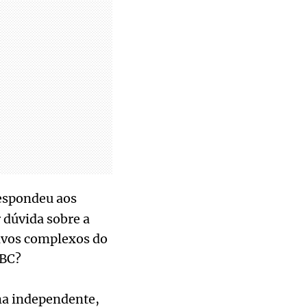
respondeu aos
 dúvida sobre a
tivos complexos do
 BC?
rma independente,