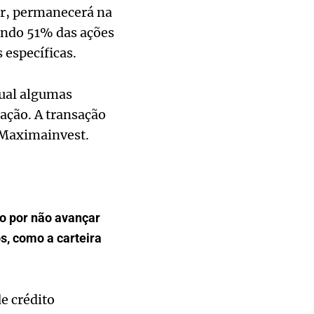
er, permanecerá na
endo 51% das ações
 específicas.
qual algumas
ação. A transação
a Maximainvest.
o por não avançar
s, como a carteira
e crédito