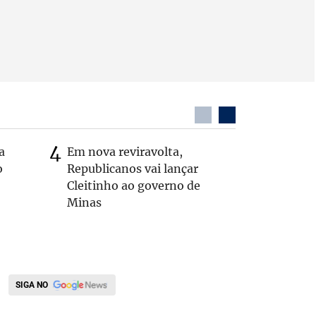
a
Em nova reviravolta,
MG: vere
o
Republicanos vai lançar
morto de
Cleitinho ao governo de
interior
Minas
SIGA NO