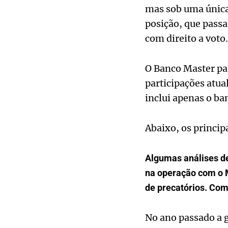
mas sob uma única
posição, que pass
com direito a voto.
O Banco Master pas
participações atua
inclui apenas o ba
Abaixo, os princip
Algumas análises d
na operação com o M
de precatórios. Com
No ano passado a g