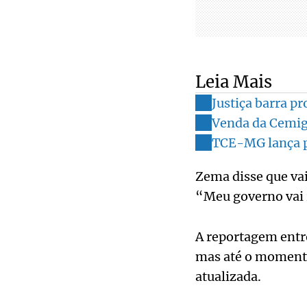
Leia Mais
Justiça barra pr
Venda da Cemig 
TCE-MG lança p
Zema disse que vai
“Meu governo vai r
A reportagem entr
mas até o momento
atualizada.