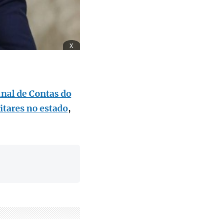
x
unal de Contas do
itares no estado
,