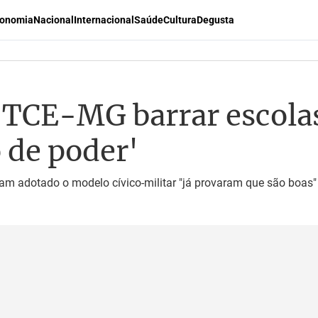
onomia
Nacional
Internacional
Saúde
Cultura
Degusta
 TCE-MG barrar escolas
 de poder'
am adotado o modelo cívico-militar "já provaram que são boas"