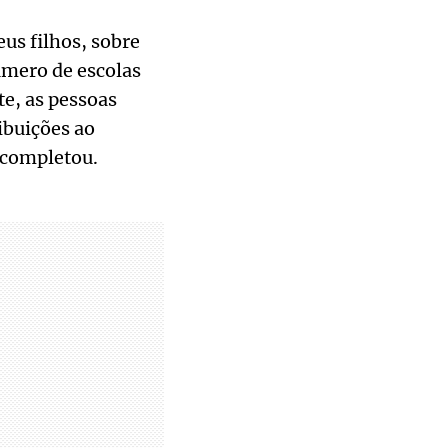
us filhos, sobre
úmero de escolas
e, as pessoas
ibuições ao
 completou.