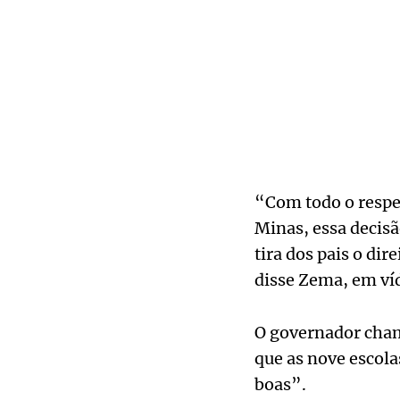
“Com todo o respe
Minas, essa decisã
tira dos pais o dir
disse Zema, em víd
O governador cham
que as nove escol
boas”.