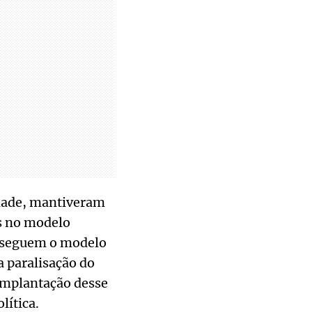
idade, mantiveram
is no modelo
á seguem o modelo
a paralisação do
implantação desse
lítica.