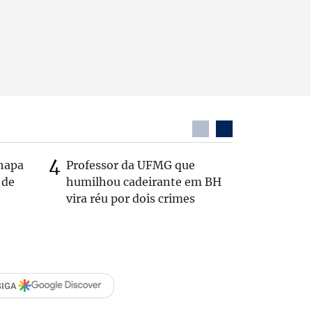
chapa
Professor da UFMG que
Após anú
 de
humilhou cadeirante em BH
Carlos B
vira réu por dois crimes
Zema: 'Q
SIGA