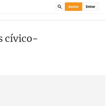
Assine
Entrar
 cívico-