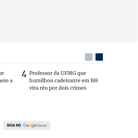
ar
Professor da UFMG que
Casal é 
eio a
humilhou cadeirante em BH
com o c
vira réu por dois crimes
em rodo
SIGA NO