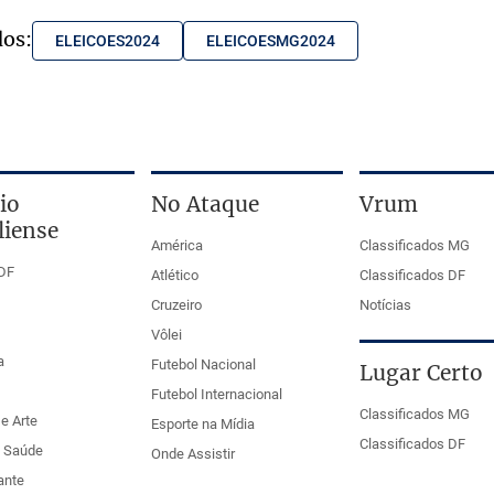
dos:
ELEICOES2024
ELEICOESMG2024
io
No Ataque
Vrum
liense
América
Classificados MG
DF
Atlético
Classificados DF
Cruzeiro
Notícias
Vôlei
a
Futebol Nacional
Lugar Certo
Futebol Internacional
Classificados MG
e Arte
Esporte na Mídia
Classificados DF
e Saúde
Onde Assistir
ante