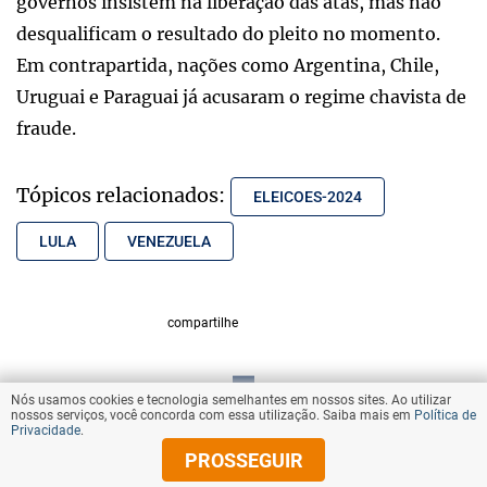
governos insistem na liberação das atas, mas não
desqualificam o resultado do pleito no momento.
Em contrapartida, nações como Argentina, Chile,
Uruguai e Paraguai já acusaram o regime chavista de
fraude.
Tópicos relacionados:
ELEICOES-2024
LULA
VENEZUELA
compartilhe
Nós usamos cookies e tecnologia semelhantes em nossos sites. Ao utilizar
VOLTAR AO TOPO
nossos serviços, você concorda com essa utilização. Saiba mais em
Política de
Privacidade
.
PROSSEGUIR
© Copyright 2025 Diários Associados
Todos os direitos reservados.