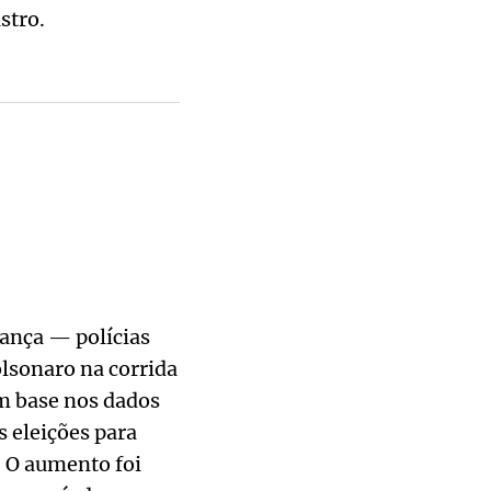
stro.
rança — polícias
olsonaro na corrida
om base nos dados
s eleições para
. O aumento foi