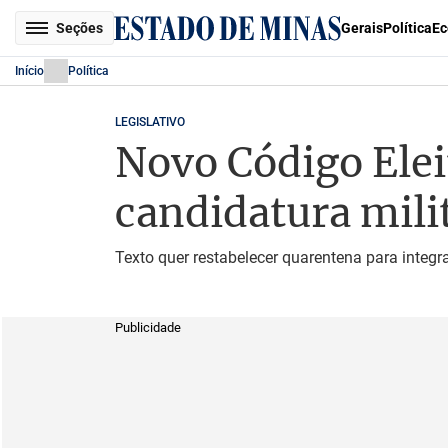
Seções
Gerais
Política
Ec
Início
Política
LEGISLATIVO
Novo Código Eleit
candidatura mili
Texto quer restabelecer quarentena para integ
Publicidade