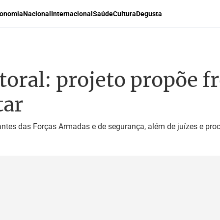
onomia
Nacional
Internacional
Saúde
Cultura
Degusta
oral: projeto propõe fr
tar
rantes das Forças Armadas e de segurança, além de juízes e pro