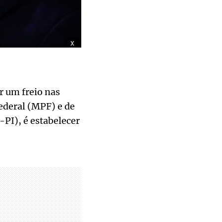
x
r um freio nas
ederal (MPF) e de
-PI), é estabelecer