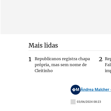
Mais lidas
Republicanos registra chapa
Re
própria, mas sem nome de
Fa
Cleitinho
im
�M
Ândrea Malcher -
03/06/2024 08:23