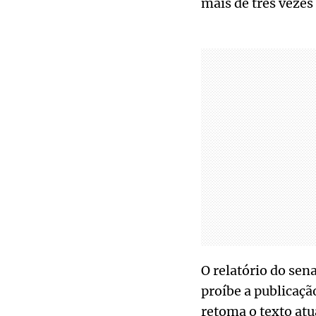
mais de três veze
O relatório do se
proíbe a publicação
retoma o texto atua