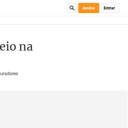
Assine
Entrar
eio na
curadores