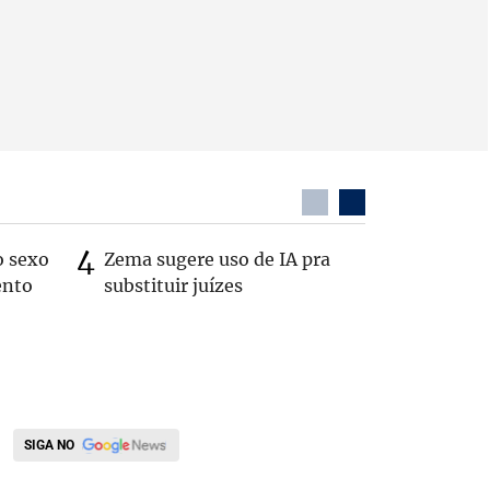
o sexo
Zema sugere uso de IA pra
Patrimôn
ento
substituir juízes
R$ 49 mi
de 2022
SIGA NO