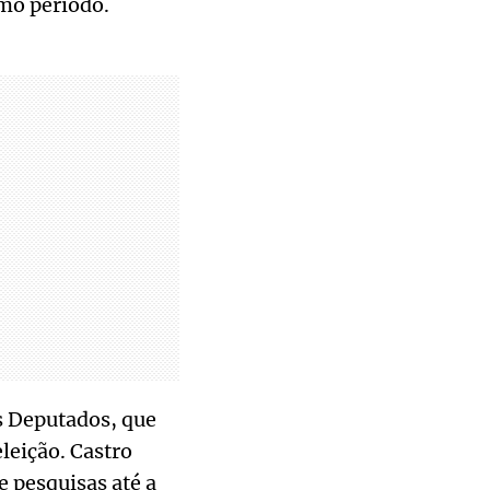
mo período.
s Deputados, que
eleição. Castro
e pesquisas até a