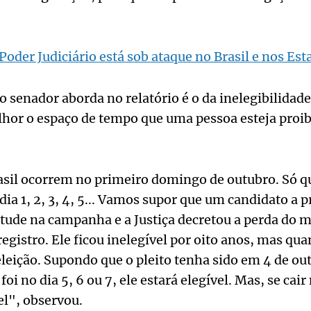
Poder Judiciário está sob ataque no Brasil e nos Es
o senador aborda no relatório é o da inelegibilidade
lhor o espaço de tempo que uma pessoa esteja proib
asil ocorrem no primeiro domingo de outubro. Só q
ia 1, 2, 3, 4, 5... Vamos supor que um candidato a p
tude na campanha e a Justiça decretou a perda do 
egistro. Ele ficou inelegível por oito anos, mas qu
eleição. Supondo que o pleito tenha sido em 4 de out
foi no dia 5, 6 ou 7, ele estará elegível. Mas, se cair 
el", observou.